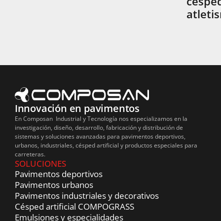
cesped
atleti
Innovación en pavimentos
En Composan Industrial y Tecnología nos especializamos en la
investigación, diseño, desarrollo, fabricación y distribución de
sistemas y soluciones avanzadas para pavimentos deportivos,
urbanos, industriales, césped artificial y productos especiales para
carreteras.
SOLUCIONES
Pavimentos deportivos
Pavimentos urbanos
Pavimentos industriales y decorativos
Césped artificial COMPOGRASS
Emulsiones y especialidades