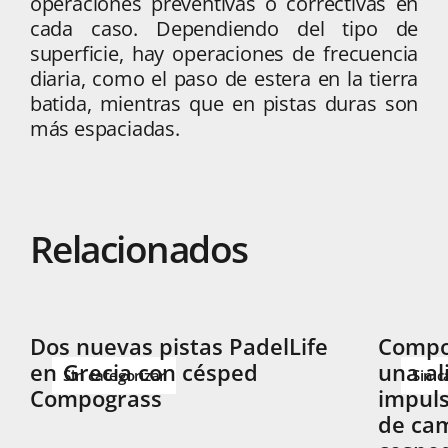
operaciones preventivas o correctivas en
cada caso. Dependiendo del tipo de
superficie, hay operaciones de frecuencia
diaria, como el paso de estera en la tierra
batida, mientras que en pistas duras son
más espaciadas.
Relacionados
Dos nuevas pistas PadelLife
Compog
en Grecia con césped
una al
Sin categorizar
Sin c
Compograss
impuls
de cam