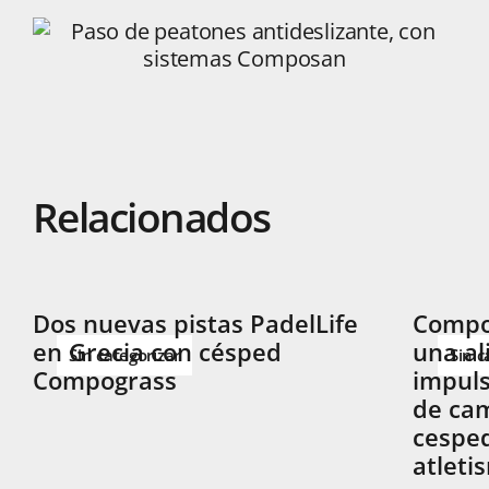
Relacionados
Dos nuevas pistas PadelLife
Compog
en Grecia con césped
una al
Sin categorizar
Sin c
Compograss
impuls
de cam
cesped
atleti