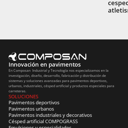
cesped
atleti
Innovación en pavimentos
En Composan Industrial y Tecnología nos especializamos en la
investigación, diseño, desarrollo, fabricación y distribución de
sistemas y soluciones avanzadas para pavimentos deportivos,
urbanos, industriales, césped artificial y productos especiales para
carreteras.
SOLUCIONES
Pavimentos deportivos
Pavimentos urbanos
Pavimentos industriales y decorativos
Césped artificial COMPOGRASS
Emulsiones y especialidades