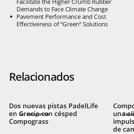
Facilitate the Higher Crumb Rubber
Demands to Face Climate Change
Pavement Performance and Cost
Effectiveness of “Green” Solutions
Relacionados
Dos nuevas pistas PadelLife
Compog
en Grecia con césped
una al
Sin categorizar
Sin c
Compograss
impuls
de cam