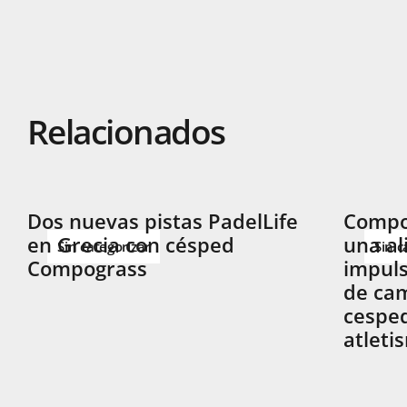
Relacionados
Dos nuevas pistas PadelLife
Compog
en Grecia con césped
una al
Sin categorizar
Sin c
Compograss
impuls
de cam
cesped
atleti