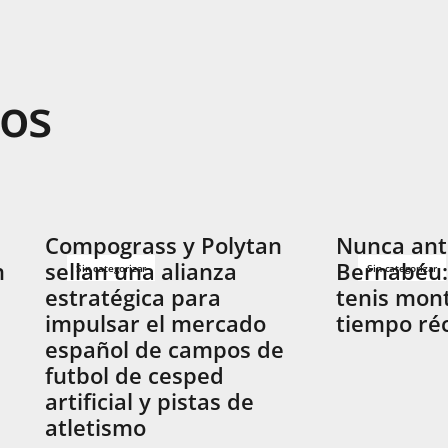
dos
Compograss y Polytan
Nunca ante
n
sellan una alianza
Bernabéu:
Sin categorizar
Sin categorizar
estratégica para
tenis mon
impulsar el mercado
tiempo ré
español de campos de
futbol de cesped
artificial y pistas de
atletismo