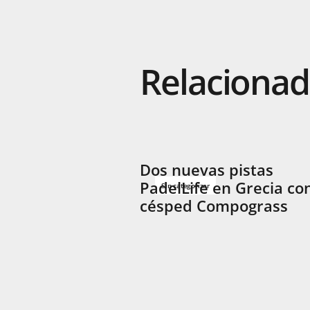
Relaciona
Dos nuevas pistas
PadelLife en Grecia co
Sin categorizar
césped Compograss