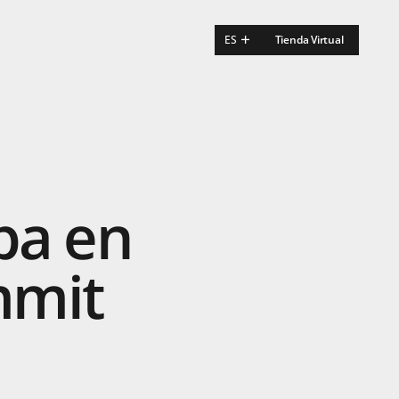
ES
Tienda Virtual
EN
FR
pa
en
mit