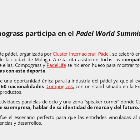
grass participa en el
Padel World Summi
de pádel, organizada por
Cluster Internacional Pádel
, se celebró e
e la ciudad de Málaga. A esta cita asistieron todas las
compañ
e ellas, Compograss y
PadelLife
se hicieron hueco para mostrar t
as con este deporte
.
e una oportunidad única para la industria del pádel ya que al ev
 60 nacionalidades
.
Compograss
,
con un stand situado en la E
 productos.
tividades paralelas de ocio y una zona “speaker corner” donde 
de su empresa, hablar de su identidad de marca y del futuro.
fue el escenario perfecto para que las entidades vinculadas al 
encias y desarrollos.