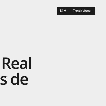
ES
Tienda Virtual
EN
FR
Real
s
de