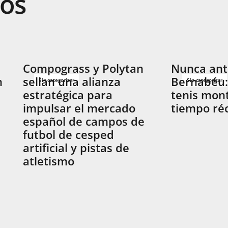
dos
Compograss y Polytan
Nunca ante
n
sellan una alianza
Bernabéu:
Sin categorizar
Sin categorizar
estratégica para
tenis mon
impulsar el mercado
tiempo ré
español de campos de
futbol de cesped
artificial y pistas de
atletismo