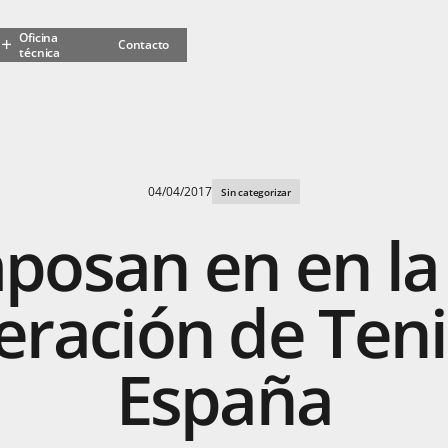
Oficina
Contacto
técnica
s
s y decorativos
mbiental
MPOGRASS
idades
04/04/2017
Sin categorizar
posan
en
en
la
eración
de
Teni
España