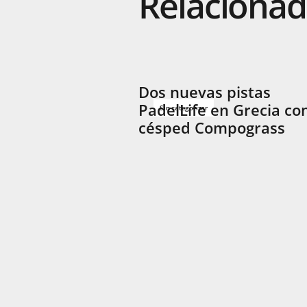
Relaciona
Dos nuevas pistas
PadelLife en Grecia co
Sin categorizar
césped Compograss