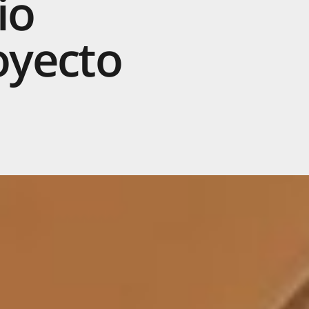
io
oyecto