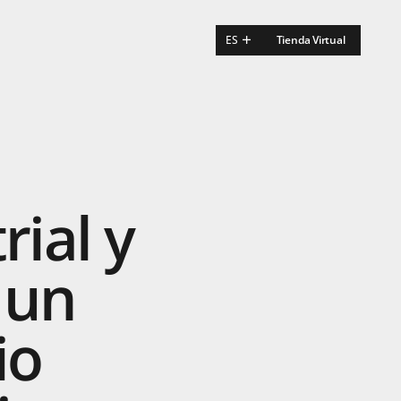
ES
Tienda Virtual
EN
FR
rial
y
un
io