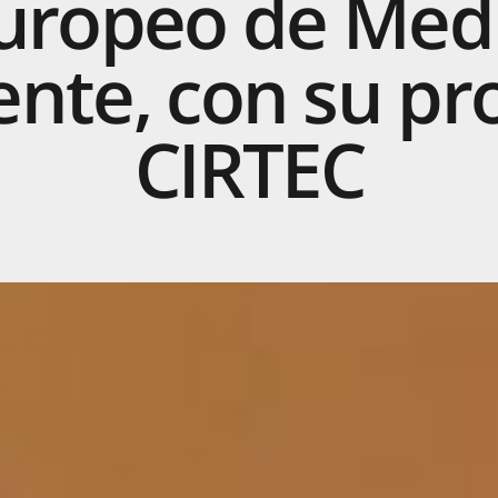
uropeo
de
Med
nte,
con
su
pr
CIRTEC