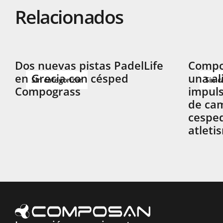
Relacionados
Dos nuevas pistas PadelLife
Compog
en Grecia con césped
una al
Sin categorizar
Sin c
Compograss
impuls
de cam
cesped
atleti