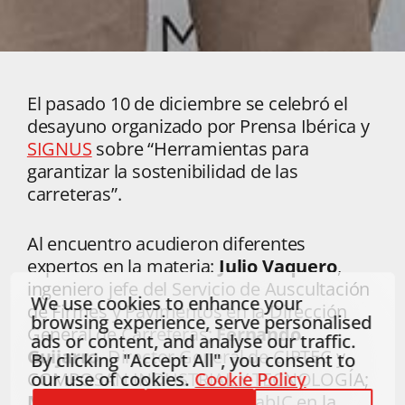
El pasado 10 de diciembre se celebró el
desayuno organizado por Prensa Ibérica y
SIGNUS
sobre “Herramientas para
garantizar la sostenibilidad de las
carreteras”.
Al encuentro acudieron diferentes
expertos en la materia:
Julio Vaquero
,
ingeniero jefe del Servicio de Auscultación
We use cookies to enhance your
de Firmes y Pavimentos en la Dirección
browsing experience, serve personalised
General de Carreteras;
Fernando
ads or content, and analyse our traffic.
Guijarro
, Director General de CIRTEC y
By clicking "Accept All", you consent to
our use of cookies.
Cookie Policy
COMPOSAN INDUSTRIAL Y TECNOLOGÍA;
Maica Rubio
, directora de LabIC en la