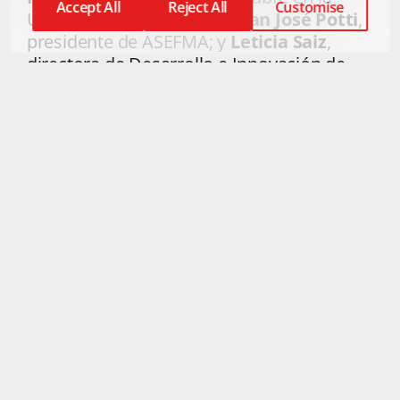
Accept All
Reject All
Customise
Universidad de Granada;
Juan José Potti
,
presidente de ASEFMA; y
Leticia Saiz
,
directora de Desarrollo e Innovación de
SIGNUS.
Durante el encuentro se abordaron
diferentes temas que pusieron de
relevancia la importancia de seguir
apostando por la economía circular...
leer
más
Relacionados