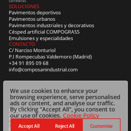
carreteras.
SOLUCIONES
Pavimentos deportivos
Pavimentos urbanos
Pavimentos industriales y decorativos
Césped artificial COMPOGRASS
Emulsiones y especialidades
CONTACTO
C/ Narciso Monturiol
P.I Rompecubas Valdemoro (Madrid)
+34 91 895 09 68
info@composanindustrial.com
We use cookies to enhance your
browsing experience, serve personalised
ads or content, and analyse our traffic.
By clicking "Accept All", you consent to
Composan © 2018
our use of cookies.
Cookie Policy
Aviso legal
Política de privacidad
Política de cookies
Accept All
Reject All
Customise