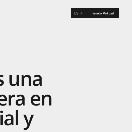
ES
Tienda Virtual
EN
FR
s
una
era
en
ial
y