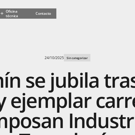
Oficina
Contacto
técnica
s
s y decorativos
mbiental
MPOGRASS
idades
24/10/2025
Sin categorizar
ín
se
jubila
tra
y
ejemplar
carr
mposan
Industr