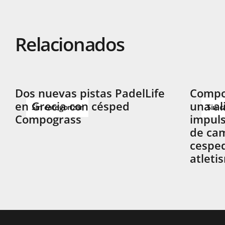
Relacionados
Dos nuevas pistas PadelLife
Compog
en Grecia con césped
una al
Sin categorizar
Sin c
Compograss
impuls
de cam
cesped
atleti