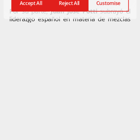
Accept All
Reject All
Customise
Por su parte,
Juan José Potti
subrayó el
liderazgo español en materia de mezclas
bituminosas mejoradas con polvo de
caucho procedente de neumáticos fuera
de uso: “En Estados Unidos tienen un
hábito de empleo importante de la mezcla
bituminosa con polvo de neumático, pero
el nivel de desarrollo del que gozamos en
España, en cuanto a técnicas distintas,
dado que el caucho se puede incorporar
por varias vías y en distintos porcentajes,
es muy superior”.
En esta línea, Fernando Guijarro señaló
que “se da la circunstancia de que,
en
2007, España se ve inmersa en una
grave crisis que paralizó,