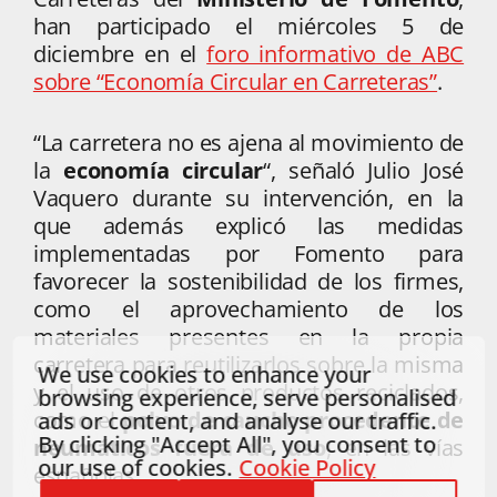
han participado el miércoles 5 de
diciembre en el
foro informativo de ABC
sobre “Economía Circular en Carreteras”
.
“La carretera no es ajena al movimiento de
la
economía circular
“, señaló Julio José
Vaquero durante su intervención, en la
que además explicó las medidas
implementadas por Fomento para
favorecer la sostenibilidad de los firmes,
como el aprovechamiento de los
materiales presentes en la propia
carretera para reutilizarlos sobre la misma
We use cookies to enhance your
y el uso de otros productos reciclados,
browsing experience, serve personalised
como el
polvo de caucho procedente de
ads or content, and analyse our traffic.
By clicking "Accept All", you consent to
neumáticos fuera de uso
, en las vías
our use of cookies.
Cookie Policy
españolas.