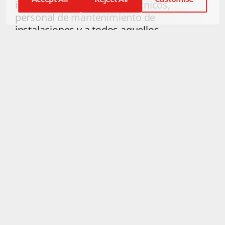
instalaciones deportivas, técnicos,
personal de mantenimiento de
instalaciones y a todos aquellos
interesados en profundizar sobre la
temática del curso. Leer
más:
http://www.rfet.es/noticias/det/La_RF
ET_incorpora_un_nuevo_curso_sobre_Con
struccion_y_Mantenimiento_de_Instalacio
nes_Deportivas_/10186.html#ixzz6EP3nrR
GI
Relacionados