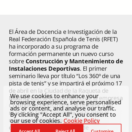
El Área de Docencia e Investigación de la
Real Federación Española de Tenis (RFET)
ha incorporado a su programa de
formación permanente un nuevo curso
sobre
Construcción y Mantenimiento de
Instalaciones Deportivas
. El primer
seminario lleva por título “Los 360º de una
pista de tenis” y se impartirá el próximo 17
de abril en la Ciudad de la Raqueta de
We use cookies to enhance your
Madrid. Con la colaboración de la empresa
browsing experience, serve personalised
Composan Industrial y Tecnología, y su
ads or content, and analyse our traffic.
marca de tenis Tennislife, este primer
By clicking "Accept All", you consent to
curso está dirigido a directores de
our use of cookies.
Cookie Policy
escuelas de tenis, gerentes de
Accept All
Reject All
Customise