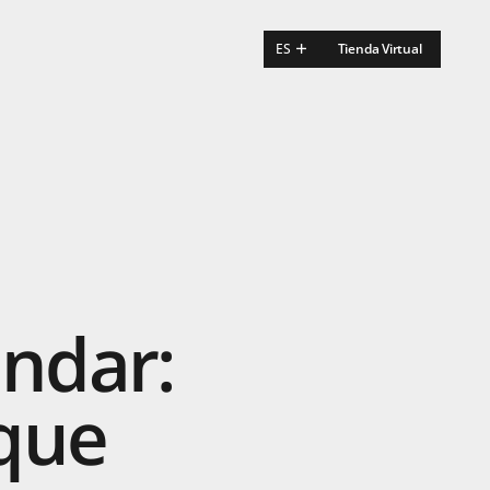
ES
Tienda Virtual
EN
FR
ándar:
que