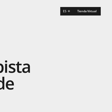
ES
Tienda Virtual
EN
FR
pista
de