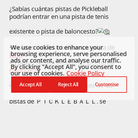
¿Sabías
cuántas pistas de Pickleball
podrían entrar en una pista de tenis
existente o pista de baloncesto?
We use cookies to enhance your
• 4 pistas de pickleball en una pista de
browsing experience, serve personalised
tenis
ads or content, and analyse our traffic.
• 3 pistas de pickleball en una pista de
By clicking "Accept All", you consent to
baloncesto
our use of cookies.
Cookie Policy
Las reducidas dimensiones de las
Accept All
Reject All
Customise
pistas de ＰＩＣＫＬＥＢＡＬＬ, se
presentan como una excelente opción
para la renovación de instalaciones
deportivas existentes, en las que pueden
llevarse a cabo distintas operaciones: