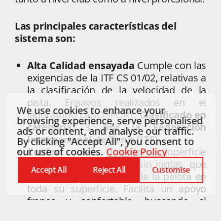
Las principales características del
sistema son:
Alta Calidad ensayada
Cumple con las
exigencias de la ITF CS 01/02, relativas a
la clasificación de la velocidad de la
pista. Ensayos realizados en el
We use cookies to enhance your
laboratorio LABOSPORT.
Clasificado en
browsing experience, serve personalised
categoría 3 por la Federación
ads or content, and analyse our traffic.
Internacional de Tenis (ITF).
By clicking "Accept All", you consent to
Confort del jugador
Superficie
our use of cookies.
Cookie Policy
homogénea y continua, sin juntas, que
Accept All
Reject All
Customise
permite un bote limpio de la pelota en
toda su superficie. Facilita un apoyo
franco y confortable, buscando el
equilibrio entre el agarre y los