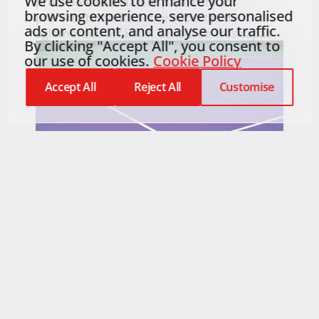
We use cookies to enhance your
profesional o amateur para instalar
browsing experience, serve personalised
preferentemente sobre soportes de
ads or content, and analyse our traffic.
aglomerado asfáltico. Consta de tres capas
By clicking "Accept All", you consent to
our use of cookies.
Cookie Policy
Accept All
Reject All
Customise