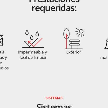
requeridas:
Impermeable y 
Exterior
Fácil 
fácil de limpiar
mantenimi
SISTEMAS
Sistemas