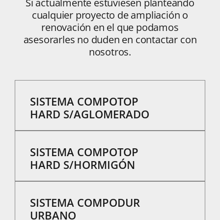
Si actualmente estuviesen planteando
cualquier proyecto de ampliación o
renovación en el que podamos
asesorarles no duden en contactar con
nosotros.
SISTEMA COMPOTOP
HARD S/AGLOMERADO
Revestimiento rugoso para
interior de alta resistencia que
SISTEMA COMPOTOP
se aplica sobre pavimentos de
HARD S/HORMIGÓN
aglomerado asfáltico. Obtenido
mediante la puesta en obra de
El sistema Compotop Hard
dos capas de Compotop
s/hormigón es un
SISTEMA COMPODUR
(mortero sintético) y sellado
recubrimiento rugoso,
URBANO