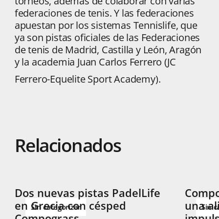
torneos, además de colaborar con varias
federaciones de tenis. Y las federaciones
apuestan por los sistemas Tennislife, que
ya son pistas oficiales de las Federaciones
de tenis de Madrid, Castilla y León, Aragón
y la academia Juan Carlos Ferrero (JC
Ferrero-Equelite Sport Academy).
Relacionados
Dos nuevas pistas PadelLife
Compog
en Grecia con césped
una al
Sin categorizar
Sin c
Compograss
impuls